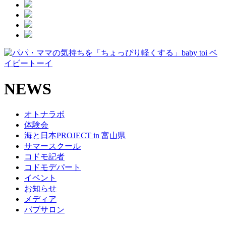
NEWS
オトナラボ
体験会
海と日本PROJECT in 富山県
サマースクール
コドモ記者
コドモデパート
イベント
お知らせ
メディア
バブサロン