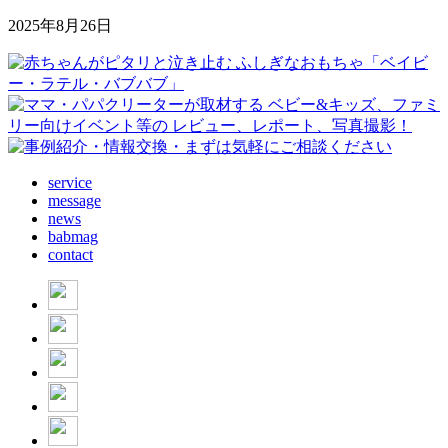
2025年8月26日
service
message
news
babmag
contact