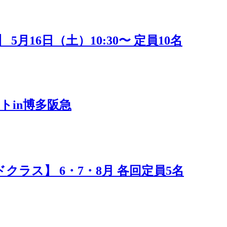
16日（土）10:30〜 定員10名
トin博多阪急
ラス】 6・7・8月 各回定員5名