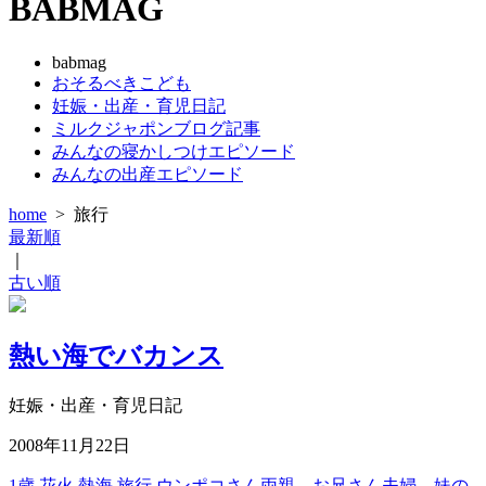
BABMAG
babmag
おそるべきこども
妊娠・出産・育児日記
ミルクジャポンブログ記事
みんなの寝かしつけエピソード
みんなの出産エピソード
home
>
旅行
最新順
｜
古い順
熱い海でバカンス
妊娠・出産・育児日記
2008年11月22日
1歳
花火
熱海
旅行
ウンポコさん両親、お兄さん夫婦、妹の