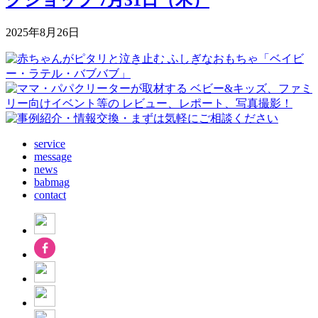
2025年8月26日
service
message
news
babmag
contact