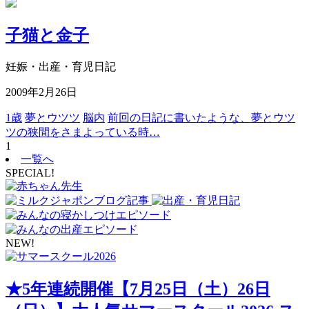
子猫と金子
妊娠・出産・育児日記
2009年2月26日
1歳
夢とウツツ
脳内
前回の日記に書いたような、夢とウツ
ツの狭間をさまよっている時…
1
一覧へ
SPECIAL!
NEW!
★5年連続開催【7月25日（土）26日