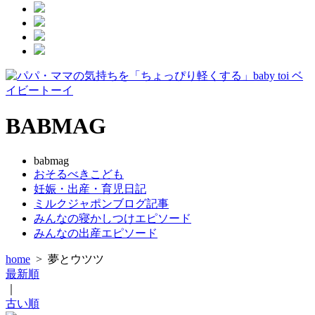
BABMAG
babmag
おそるべきこども
妊娠・出産・育児日記
ミルクジャポンブログ記事
みんなの寝かしつけエピソード
みんなの出産エピソード
home
>
夢とウツツ
最新順
｜
古い順