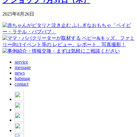
2025年8月26日
service
message
news
babmag
contact