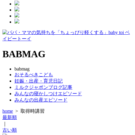
BABMAG
babmag
おそるべきこども
妊娠・出産・育児日記
ミルクジャポンブログ記事
みんなの寝かしつけエピソード
みんなの出産エピソード
home
>
取得時講習
最新順
｜
古い順