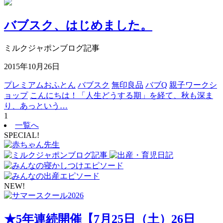
バブスク、はじめました。
ミルクジャポンブログ記事
2015年10月26日
プレミアムおふとん
バブスク
無印良品
バブQ
親子ワークシ
ョップ
こんにちは！「人生どうする期」を経て、秋も深ま
り、あっという…
1
一覧へ
SPECIAL!
NEW!
★5年連続開催【7月25日（土）26日