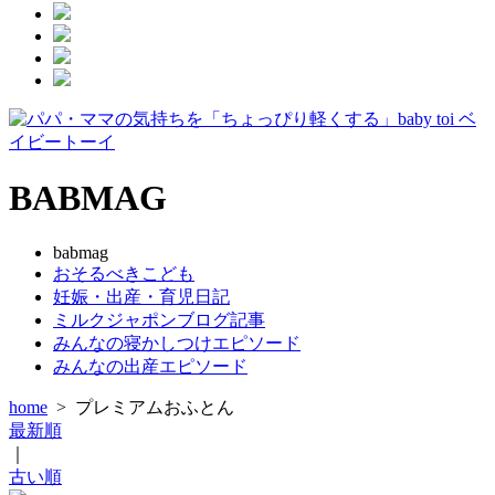
BABMAG
babmag
おそるべきこども
妊娠・出産・育児日記
ミルクジャポンブログ記事
みんなの寝かしつけエピソード
みんなの出産エピソード
home
>
プレミアムおふとん
最新順
｜
古い順