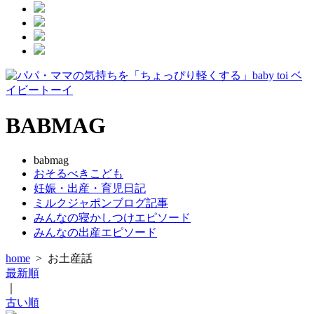
BABMAG
babmag
おそるべきこども
妊娠・出産・育児日記
ミルクジャポンブログ記事
みんなの寝かしつけエピソード
みんなの出産エピソード
home
>
お土産話
最新順
｜
古い順