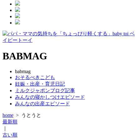
BABMAG
babmag
おそるべきこども
妊娠・出産・育児日記
ミルクジャポンブログ記事
みんなの寝かしつけエピソード
みんなの出産エピソード
home
>
うとうと
最新順
｜
古い順