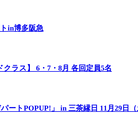
トin博多阪急
ラス】 6・7・8月 各回定員5名
POPUP!」 in 三茶縁日 11月29日