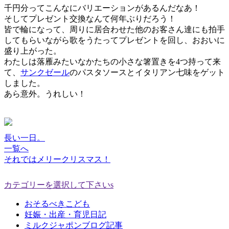
千円分ってこんなにバリエーションがあるんだなあ！
そしてプレゼント交換なんて何年ぶりだろう！
皆で輪になって、周りに居合わせた他のお客さん達にも拍手
してもらいながら歌をうたってプレゼントを回し、おおいに
盛り上がった。
わたしは落雁みたいなかたちの小さな箸置きを4つ持って来
て、
サンクゼール
のパスタソースとイタリアン七味をゲット
しました。
あら意外。うれしい！
長い一日。
一覧へ
それではメリークリスマス！
カテゴリーを選択して下さいs
おそるべきこども
妊娠・出産・育児日記
ミルクジャポンブログ記事