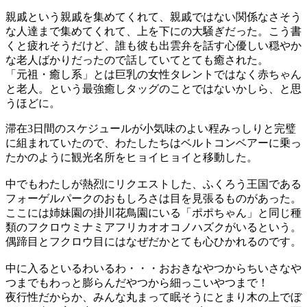
親戚という親戚を集めてくれて、親戚ではない関係なさそう
な人達まで集めてくれて、上を下にの大騒ぎだった。こう書
くと疲れそうだけど、誰も彼も出雲弁を話す心優しい穏やか
な老人ばかりだったので話していてとても癒された。
「元祖・癒し系」とは巨乳の女性タレントではなく赤ちゃん
と老人。という最強癒しタッグのことではないかしら、と思
うほどに。
滞在3日間のスケジュールが小気味のよい程みっしりと完璧
に組まれていたので、わたしたちはベルトコンベアーに乗っ
たかのように観光名所をヒョイヒョイと移動した。
中でもわたしが熱烈にリクエストした、ふくろう王国である
フォーゲルパークのおもしろさは目を見張るものがあった。
ここには姉妹園の掛川花鳥園にいる「ポポちゃん」と同じ種
類のフクロウミナミアフリカオオコノハズクがいるという。
偶蹄目とフクロウ目にはなぜだかとても心ひかれるのです。
中に入るといるわいるわ・・・おおきなやつからちいさなや
つまでもわっと膨らんだやつから細っこいやつまで！
夜行性だからか、みんな丸まって眠そうにとまり木の上でぼ