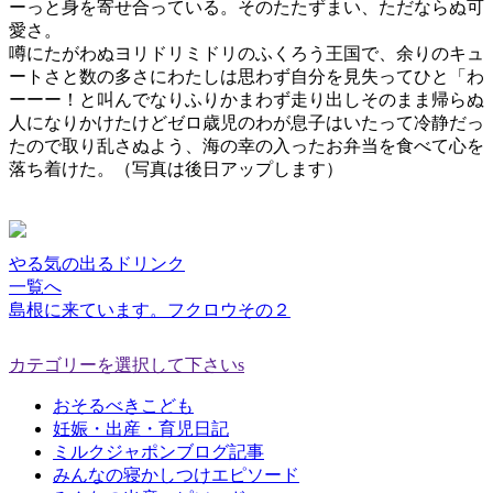
ーっと身を寄せ合っている。そのたたずまい、ただならぬ可
愛さ。
噂にたがわぬヨリドリミドリのふくろう王国で、余りのキュ
ートさと数の多さにわたしは思わず自分を見失ってひと「わ
ーーー！と叫んでなりふりかまわず走り出しそのまま帰らぬ
人になりかけたけどゼロ歳児のわが息子はいたって冷静だっ
たので取り乱さぬよう、海の幸の入ったお弁当を食べて心を
落ち着けた。（写真は後日アップします）
やる気の出るドリンク
一覧へ
島根に来ています。フクロウその２
カテゴリーを選択して下さいs
おそるべきこども
妊娠・出産・育児日記
ミルクジャポンブログ記事
みんなの寝かしつけエピソード