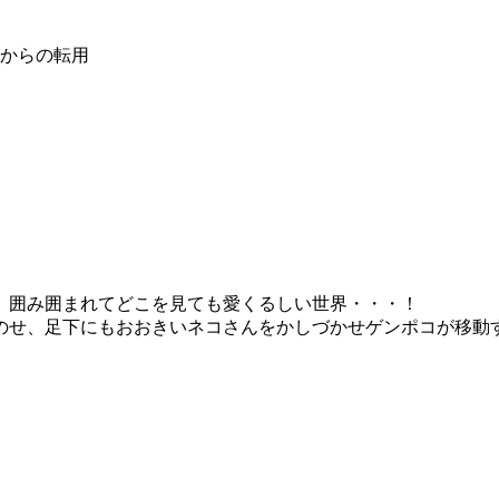
掲載からの転用
、囲み囲まれてどこを見ても愛くるしい世界・・・！
のせ、足下にもおおきいネコさんをかしづかせゲンポコが移動
。