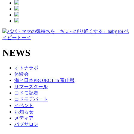
NEWS
オトナラボ
体験会
海と日本PROJECT in 富山県
サマースクール
コドモ記者
コドモデパート
イベント
お知らせ
メディア
バブサロン