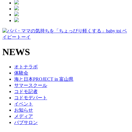
NEWS
オトナラボ
体験会
海と日本PROJECT in 富山県
サマースクール
コドモ記者
コドモデパート
イベント
お知らせ
メディア
バブサロン