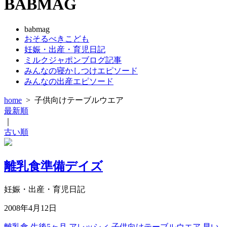
BABMAG
babmag
おそるべきこども
妊娠・出産・育児日記
ミルクジャポンブログ記事
みんなの寝かしつけエピソード
みんなの出産エピソード
home
>
子供向けテーブルウエア
最新順
｜
古い順
離乳食準備デイズ
妊娠・出産・育児日記
2008年4月12日
離乳食
生後5ヶ月
アレッシィ
子供向けテーブルウエア
早い