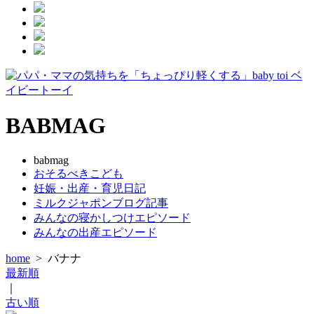
BABMAG
babmag
おそるべきこども
妊娠・出産・育児日記
ミルクジャポンブログ記事
みんなの寝かしつけエピソード
みんなの出産エピソード
home
>
バナナ
最新順
｜
古い順