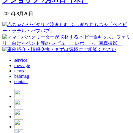
2025年8月26日
service
message
news
babmag
contact