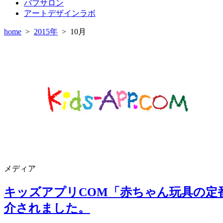
バブサロン
アートデザインラボ
home
>
2015年
>
10月
メディア
キッズアプリCOM「赤ちゃん玩具の定番!!ガラガ
介されました。