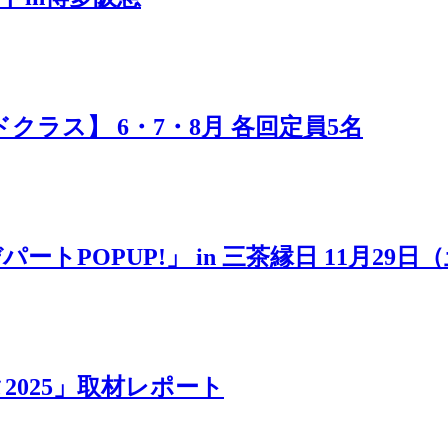
ラス】 6・7・8月 各回定員5名
POPUP!」 in 三茶縁日 11月29日
025」取材レポート