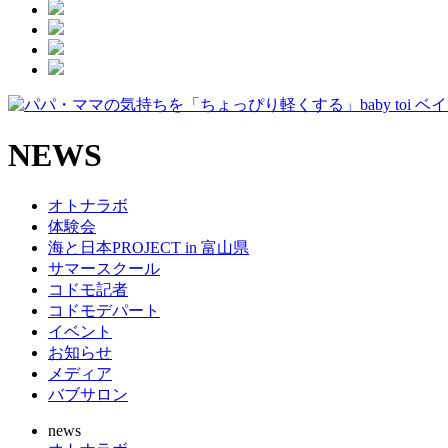
NEWS
オトナラボ
体験会
海と日本PROJECT in 富山県
サマースクール
コドモ記者
コドモデパート
イベント
お知らせ
メディア
バブサロン
news