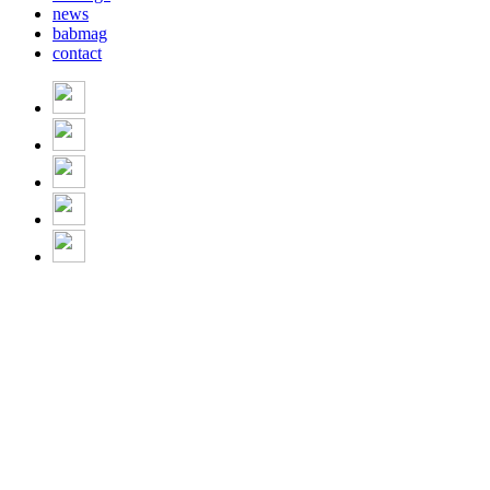
news
babmag
contact