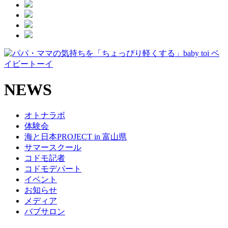
NEWS
オトナラボ
体験会
海と日本PROJECT in 富山県
サマースクール
コドモ記者
コドモデパート
イベント
お知らせ
メディア
バブサロン