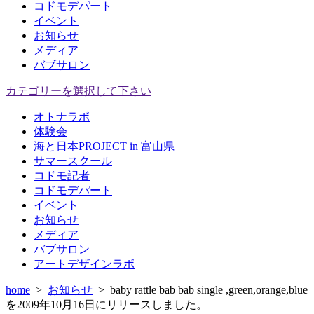
コドモデパート
イベント
お知らせ
メディア
バブサロン
カテゴリーを選択して下さい
オトナラボ
体験会
海と日本PROJECT in 富山県
サマースクール
コドモ記者
コドモデパート
イベント
お知らせ
メディア
バブサロン
アートデザインラボ
home
>
お知らせ
>
baby rattle bab bab single ,green,orange,blue
を2009年10月16日にリリースしました。