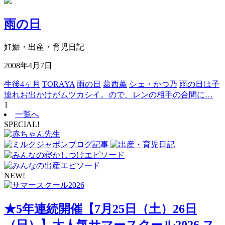
雨の日
妊娠・出産・育児日記
2008年4月7日
生後4ヶ月
TORAYA
雨の日
葛西薫
シェ・かつ乃
雨の日は子
連れお出かけがムツカシイ。ので、レンの相手の合間に…
1
一覧へ
SPECIAL!
NEW!
★5年連続開催【7月25日（土）26日
（日）】大人気サマースクール2026 ス