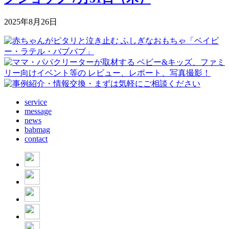
2025年8月26日
service
message
news
babmag
contact