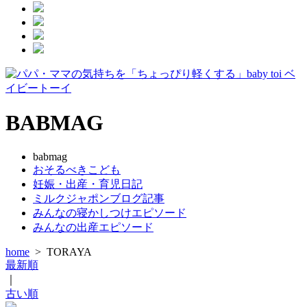
BABMAG
babmag
おそるべきこども
妊娠・出産・育児日記
ミルクジャポンブログ記事
みんなの寝かしつけエピソード
みんなの出産エピソード
home
>
TORAYA
最新順
｜
古い順