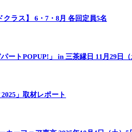
ラス】 6・7・8月 各回定員5名
POPUP!」 in 三茶縁日 11月29日
025」取材レポート