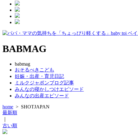
BABMAG
babmag
おそるべきこども
妊娠・出産・育児日記
ミルクジャポンブログ記事
みんなの寝かしつけエピソード
みんなの出産エピソード
home
>
SHOTJAPAN
最新順
｜
古い順