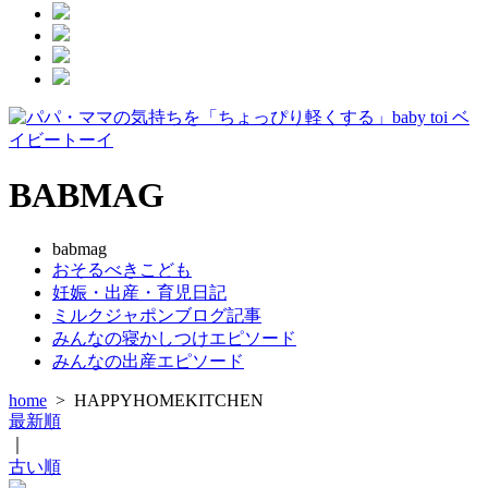
BABMAG
babmag
おそるべきこども
妊娠・出産・育児日記
ミルクジャポンブログ記事
みんなの寝かしつけエピソード
みんなの出産エピソード
home
>
HAPPYHOMEKITCHEN
最新順
｜
古い順