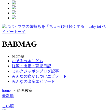
BABMAG
babmag
おそるべきこども
妊娠・出産・育児日記
ミルクジャポンブログ記事
みんなの寝かしつけエピソード
みんなの出産エピソード
home
>
絵画教室
最新順
｜
古い順