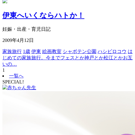
伊東へいくならハトか！
妊娠・出産・育児日記
2009年4月12日
家族旅行
1歳
伊東
絵画教室
シャボテン公園
ハシビロコウ
は
じめての家族旅行。今までフェスとか神戸とか松江とかお互
いの…
1
一覧へ
SPECIAL!