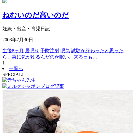
ねむいのだ高いのだ
妊娠・出産・育児日記
2008年7月30日
生後8ヶ月
居眠り
予防注射
眠気
試験が終わったと思った
ら、急に気がゆるんだのか眠い。来る日も…
1
一覧へ
SPECIAL!