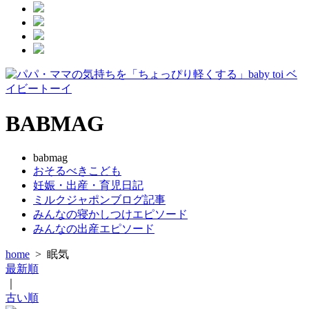
BABMAG
babmag
おそるべきこども
妊娠・出産・育児日記
ミルクジャポンブログ記事
みんなの寝かしつけエピソード
みんなの出産エピソード
home
>
眠気
最新順
｜
古い順