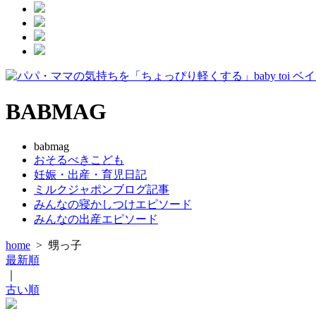
BABMAG
babmag
おそるべきこども
妊娠・出産・育児日記
ミルクジャポンブログ記事
みんなの寝かしつけエピソード
みんなの出産エピソード
home
>
甥っ子
最新順
｜
古い順