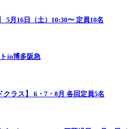
16日（土）10:30〜 定員10名
トin博多阪急
ラス】 6・7・8月 各回定員5名