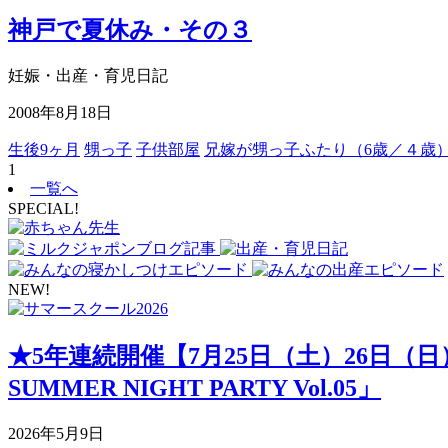
神戸で夏休み・その３
妊娠・出産・育児日記
2008年8月18日
生後9ヶ月
甥っ子
子供部屋
兄嫁が甥っ子ふたり（6歳／４歳
1
一覧へ
SPECIAL!
NEW!
★5年連続開催【7月25日（土）26日（
SUMMER NIGHT PARTY Vol.05」
2026年5月9日