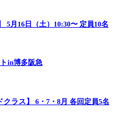
16日（土）10:30〜 定員10名
トin博多阪急
ラス】 6・7・8月 各回定員5名