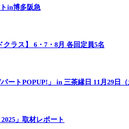
トin博多阪急
ラス】 6・7・8月 各回定員5名
POPUP!」 in 三茶縁日 11月29日
025」取材レポート