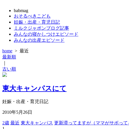
babmag
おそるべきこども
妊娠・出産・育児日記
ミルクジャポンブログ記事
みんなの寝かしつけエピソード
みんなの出産エピソード
home
>
最近
最新順
｜
古い順
東大キャンパスにて
妊娠・出産・育児日記
2010年5月26日
2歳
最近
東大キャンパス
更新滞ってますが（ママがサボって
1