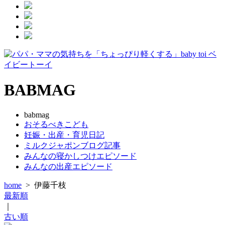
BABMAG
babmag
おそるべきこども
妊娠・出産・育児日記
ミルクジャポンブログ記事
みんなの寝かしつけエピソード
みんなの出産エピソード
home
>
伊藤千枝
最新順
｜
古い順