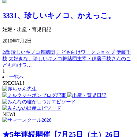
3331、珍しいキノコ、かえっこ。
妊娠・出産・育児日記
2010年7月2日
2歳
珍しいキノコ舞踏団
こども向けワークショップ
伊藤千
枝
大好きな、珍しいキノコ舞踏団主宰・伊藤千枝さんのこ
ども向けワ…
1
一覧へ
SPECIAL!
NEW!
★5年連続開催【7月25日（土）26日