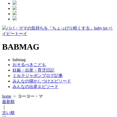
BABMAG
babmag
おそるべきこども
妊娠・出産・育児日記
ミルクジャポンブログ記事
みんなの寝かしつけエピソード
みんなの出産エピソード
home
>
ヨーヨー・マ
最新順
｜
古い順