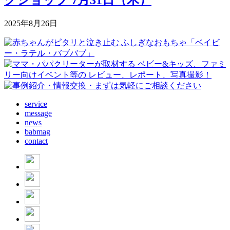
2025年8月26日
service
message
news
babmag
contact