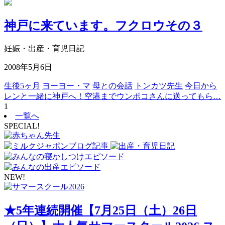
神戸に来ています。フクロウその３
妊娠・出産・育児日記
2008年5月6日
生後5ヶ月
ヨーヨー・マ
母との会話
トンカツ先生
今日から
レンと一緒に神戸へ！空港までウンポコさんに送ってもら…
1
一覧へ
SPECIAL!
NEW!
★5年連続開催【7月25日（土）26日