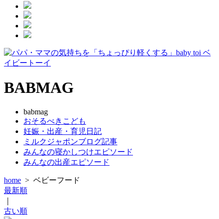
BABMAG
babmag
おそるべきこども
妊娠・出産・育児日記
ミルクジャポンブログ記事
みんなの寝かしつけエピソード
みんなの出産エピソード
home
>
ベビーフード
最新順
｜
古い順