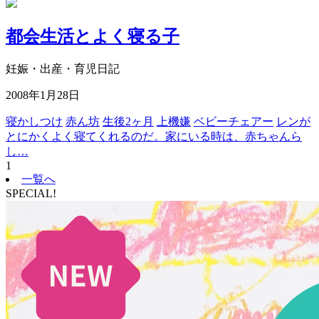
都会生活とよく寝る子
妊娠・出産・育児日記
2008年1月28日
寝かしつけ
赤ん坊
生後2ヶ月
上機嫌
ベビーチェアー
レンが
とにかくよく寝てくれるのだ。家にいる時は、赤ちゃんら
し…
1
一覧へ
SPECIAL!