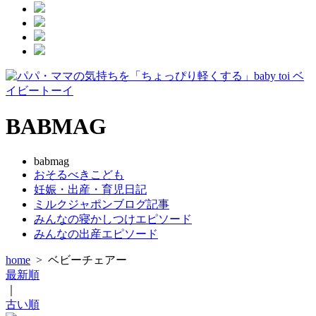
BABMAG
babmag
おそるべきこども
妊娠・出産・育児日記
ミルクジャポンブログ記事
みんなの寝かしつけエピソード
みんなの出産エピソード
home
>
ベビーチェアー
最新順
｜
古い順