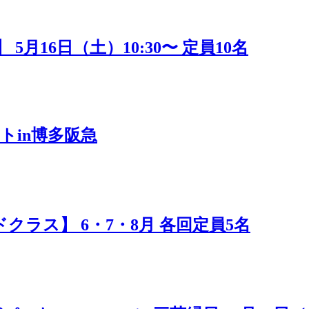
16日（土）10:30〜 定員10名
トin博多阪急
ラス】 6・7・8月 各回定員5名