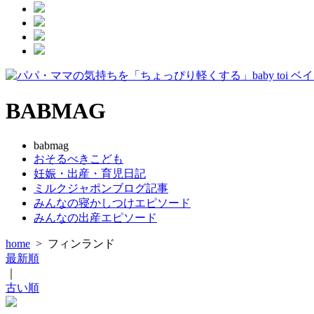
BABMAG
babmag
おそるべきこども
妊娠・出産・育児日記
ミルクジャポンブログ記事
みんなの寝かしつけエピソード
みんなの出産エピソード
home
>
フィンランド
最新順
｜
古い順