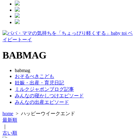
BABMAG
babmag
おそるべきこども
妊娠・出産・育児日記
ミルクジャポンブログ記事
みんなの寝かしつけエピソード
みんなの出産エピソード
home
>
ハッピーウイークエンド
最新順
｜
古い順