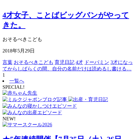
4才女子、ことばビッグバンがやって
きた。
おそるべきこども
2018年5月29日
言葉
おそるべきこども
育児日記
4才
ドーパミン
3才になっ
てからしばらくの間、自分の名前だけは読めるし書ける…
1
一覧へ
SPECIAL!
NEW!