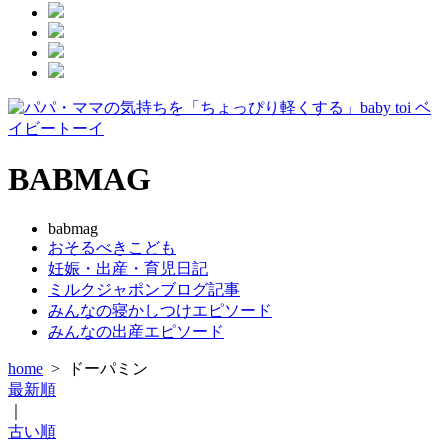
BABMAG
babmag
おそるべきこども
妊娠・出産・育児日記
ミルクジャポンブログ記事
みんなの寝かしつけエピソード
みんなの出産エピソード
home
>
ドーパミン
最新順
｜
古い順