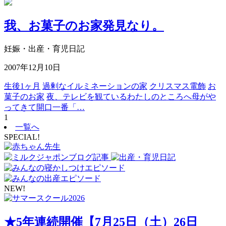
我、お菓子のお家発見なり。
妊娠・出産・育児日記
2007年12月10日
生後1ヶ月
過剰なイルミネーションの家
クリスマス電飾
お
菓子のお家
夜、テレビを観ているわたしのところへ母がや
ってきて開口一番「…
1
一覧へ
SPECIAL!
NEW!
★5年連続開催【7月25日（土）26日