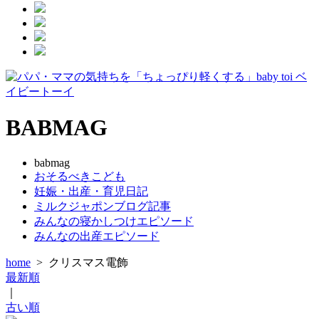
BABMAG
babmag
おそるべきこども
妊娠・出産・育児日記
ミルクジャポンブログ記事
みんなの寝かしつけエピソード
みんなの出産エピソード
home
>
クリスマス電飾
最新順
｜
古い順