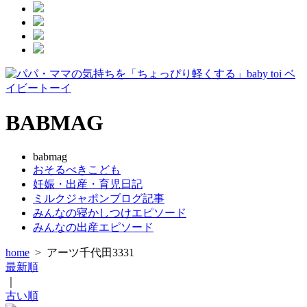
BABMAG
babmag
おそるべきこども
妊娠・出産・育児日記
ミルクジャポンブログ記事
みんなの寝かしつけエピソード
みんなの出産エピソード
home
>
アーツ千代田3331
最新順
｜
古い順