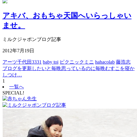
アキバ、おもちゃ天国へいらっしゃい
ませ。
ミルクジャポンブログ記事
2012年7月19日
アーツ千代田3331
baby toi
ピクニックミニ
hahacolab
藤浩志
ブログを更新したいと毎晩思っているのに毎晩むすこを寝か
しつけ…
1
一覧へ
SPECIAL!