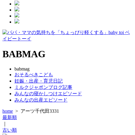
BABMAG
babmag
おそるべきこども
妊娠・出産・育児日記
ミルクジャポンブログ記事
みんなの寝かしつけエピソード
みんなの出産エピソード
home
>
アーツ千代田3331
最新順
｜
古い順