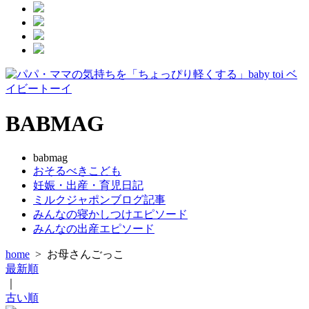
BABMAG
babmag
おそるべきこども
妊娠・出産・育児日記
ミルクジャポンブログ記事
みんなの寝かしつけエピソード
みんなの出産エピソード
home
>
お母さんごっこ
最新順
｜
古い順