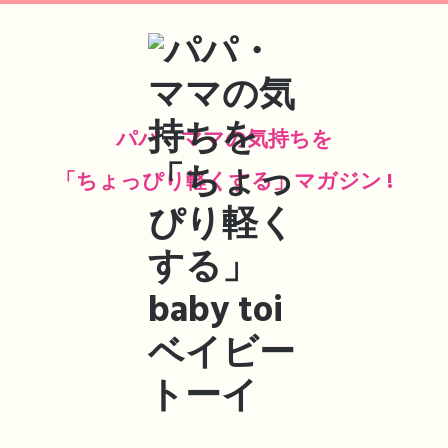
パパ・ママの気持ちを
「ちょっぴり軽くする」マガジン !
最
新
順
｜
古