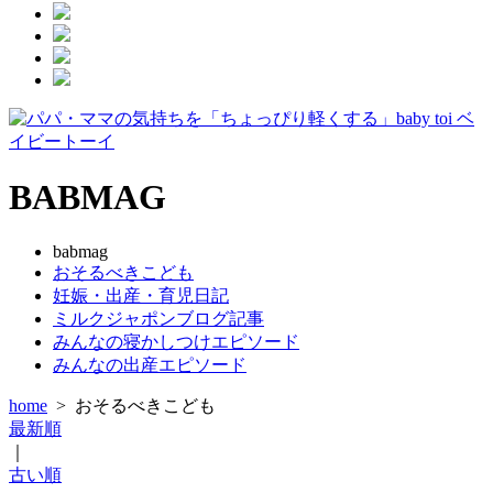
BABMAG
babmag
おそるべきこども
妊娠・出産・育児日記
ミルクジャポンブログ記事
みんなの寝かしつけエピソード
みんなの出産エピソード
home
>
おそるべきこども
最新順
｜
古い順