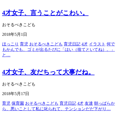
4才女子、言うことがこわい。
おそるべきこども
2018年5月1日
ほっこり
育児
おそるべきこども
育児日記
4才
イラスト
何で
もかんでも、ゴミが出るたびに「はい（捨てといてね）。」
と…
4才女子、友だちって大事だね。
おそるべきこども
2018年5月17日
育児
保育園
おそるべきこども
育児日記
4才
友達
朝っぱらか
ら、悪いことして私に叱られて、テンションだだ下がり…