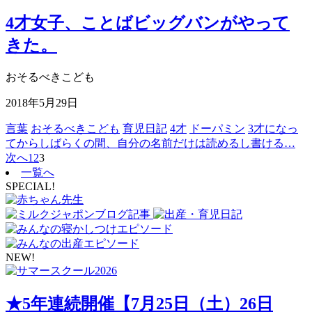
4才女子、ことばビッグバンがやって
きた。
おそるべきこども
2018年5月29日
言葉
おそるべきこども
育児日記
4才
ドーパミン
3才になっ
てからしばらくの間、自分の名前だけは読めるし書ける…
次へ
1
2
3
一覧へ
SPECIAL!
NEW!
★5年連続開催【7月25日（土）26日